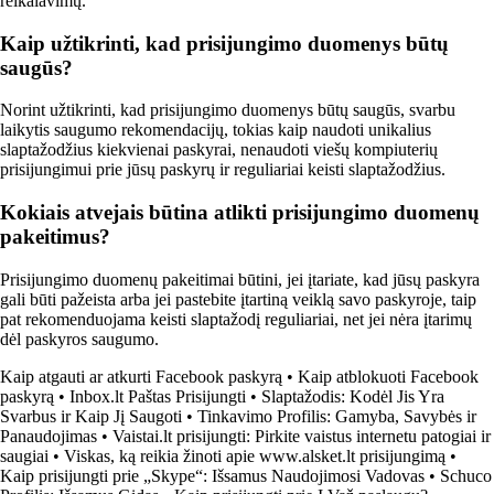
reikalavimų.
Kaip užtikrinti, kad prisijungimo duomenys būtų
saugūs?
Norint užtikrinti, kad prisijungimo duomenys būtų saugūs, svarbu
laikytis saugumo rekomendacijų, tokias kaip naudoti unikalius
slaptažodžius kiekvienai paskyrai, nenaudoti viešų kompiuterių
prisijungimui prie jūsų paskyrų ir reguliariai keisti slaptažodžius.
Kokiais atvejais būtina atlikti prisijungimo duomenų
pakeitimus?
Prisijungimo duomenų pakeitimai būtini, jei įtariate, kad jūsų paskyra
gali būti pažeista arba jei pastebite įtartiną veiklą savo paskyroje, taip
pat rekomenduojama keisti slaptažodį reguliariai, net jei nėra įtarimų
dėl paskyros saugumo.
Kaip atgauti ar atkurti Facebook paskyrą
•
Kaip atblokuoti Facebook
paskyrą
•
Inbox.lt Paštas Prisijungti
•
Slaptažodis: Kodėl Jis Yra
Svarbus ir Kaip Jį Saugoti
•
Tinkavimo Profilis: Gamyba, Savybės ir
Panaudojimas
•
Vaistai.lt prisijungti: Pirkite vaistus internetu patogiai ir
saugiai
•
Viskas, ką reikia žinoti apie www.alsket.lt prisijungimą
•
Kaip prisijungti prie „Skype“: Išsamus Naudojimosi Vadovas
•
Schuco