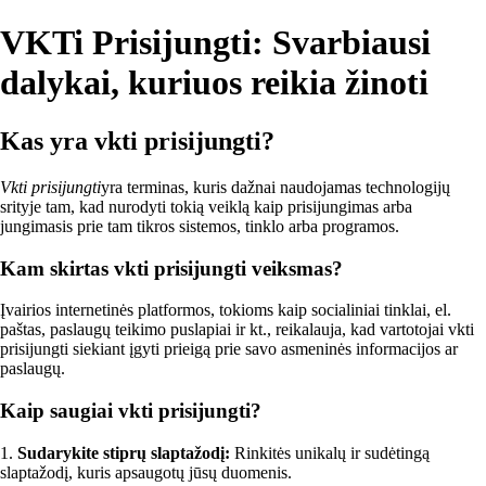
VKTi Prisijungti: Svarbiausi
dalykai, kuriuos reikia žinoti
Kas yra vkti prisijungti?
Vkti prisijungti
yra terminas, kuris dažnai naudojamas technologijų
srityje tam, kad nurodyti tokią veiklą kaip prisijungimas arba
jungimasis prie tam tikros sistemos, tinklo arba programos.
Kam skirtas vkti prisijungti veiksmas?
Įvairios internetinės platformos, tokioms kaip socialiniai tinklai, el.
paštas, paslaugų teikimo puslapiai ir kt., reikalauja, kad vartotojai vkti
prisijungti siekiant įgyti prieigą prie savo asmeninės informacijos ar
paslaugų.
Kaip saugiai vkti prisijungti?
1.
Sudarykite stiprų slaptažodį:
Rinkitės unikalų ir sudėtingą
slaptažodį, kuris apsaugotų jūsų duomenis.