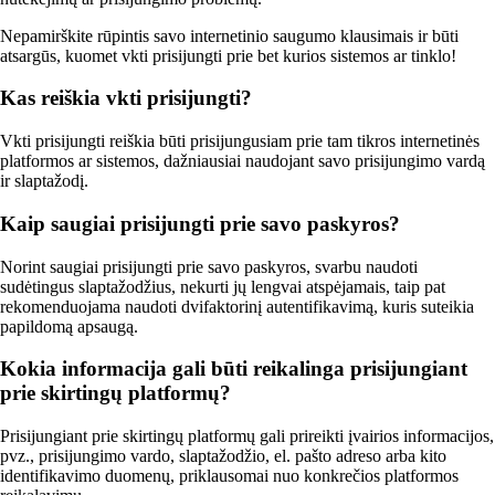
Nepamirškite rūpintis savo internetinio saugumo klausimais ir būti
atsargūs, kuomet vkti prisijungti prie bet kurios sistemos ar tinklo!
Kas reiškia vkti prisijungti?
Vkti prisijungti reiškia būti prisijungusiam prie tam tikros internetinės
platformos ar sistemos, dažniausiai naudojant savo prisijungimo vardą
ir slaptažodį.
Kaip saugiai prisijungti prie savo paskyros?
Norint saugiai prisijungti prie savo paskyros, svarbu naudoti
sudėtingus slaptažodžius, nekurti jų lengvai atspėjamais, taip pat
rekomenduojama naudoti dvifaktorinį autentifikavimą, kuris suteikia
papildomą apsaugą.
Kokia informacija gali būti reikalinga prisijungiant
prie skirtingų platformų?
Prisijungiant prie skirtingų platformų gali prireikti įvairios informacijos,
pvz., prisijungimo vardo, slaptažodžio, el. pašto adreso arba kito
identifikavimo duomenų, priklausomai nuo konkrečios platformos