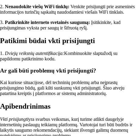
2.
Nenaudokite viešų WiFi tinklų:
Venkite prisijungti prie asmeninės
informacijos turinčių sąskaitų naudodamiesi viešais WiFi tinklais.
3.
Patikrinkite interneto svetainės saugumą:
Įsitikinkite, kad
prisijungimas vyksta per saugų ir šifruotą ryšį.
Patikimi būdai vkti prisijungti
1.
Dviejų veiksnių autentifikacija:
Kombinuokite slaptažodį su
papildomu patikrinimo kodu.
Ar gali būti problemų vkti prisijungti?
Kai kuriose situacijose, dėl techninių problemų arba neįprastų
prisijungimo būdų, gali kilti sunkumų vkti prisijungti. Šiuo atveju
patartina kreiptis į platformos ar sistemų administratorių.
Apibendrinimas
Vkti prisijungti
yra svarbus veiksmas, kurį turime atlikti daugelyje
internetinių paslaugų teikiamų platformų. Vartotojai turi būti budrūs ir
laikytis saugumo rekomendacijų, siekiant išvengti galimų duomenų
nutekėjimų ar prisijungimo problemų.