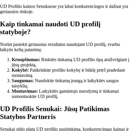
UD Profilio kainos Senukuose yra labai konkurencingos ir dažnai yra
geriausios rinkoje.
Kaip tinkamai naudoti UD profilį
statyboje?
Norint pasiekti geriausius rezultatus naudojant UD profilį, svarbu
laikytis kelių patarimų:
Kruopštumas:
Rinkitės tinkamą UD profilio tipą atsižvelgiant į
jūsų projektą.
Kokybė:
Patikrinkite profilio kokybę ir būklę prieš pradedant
montavimą.
Saugumas:
Naudokite tinkamą įrangą ir laikykitės saugos
taisyklių.
Montavimas:
Laikykitės gamintojo nurodymų ir tinkamai
sumontuokite UD profilį.
UD Profilis Senukai: Jūsų Patikimas
Statybos Partneris
Senukai siūlo platų UD profilio pasirinkimą, konkurencingas kainas ir