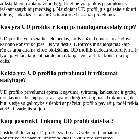
aukštą klientų aptarnavimo lygį, todėl jie yra puikus pasirinkimas
ieškant statybinių medžiagų. Naudojant UD profilį jūs galėsite sukurti
tvirtas, lankstias ir ilgaamžes konstrukcijas savo projektams.
Kas yra UD profilis ir kaip jis naudojamas statyboje?
UD profilis yra metalinis elementas, kuris dažnai naudojamas gipso
kartono konstrukcijose. Jis yra tiesus, L formos ir naudojamas kaip
rėmas arba atrama gipso plokštėms. UD profilis padeda sukurti tvirtą ir
lygų paviršių, taip pat naudojamas kaip sienų ar lubų konstrukcijų
dalis.
Kokia yra UD profilio privalumai ir trūkumai
statyboje?
UD profilio privalumai apima lengvumą, tvirtumą, lankstumą ir greitą
montavimą. Jis taip pat yra atsparus drėgmei ir ugniai. Trūkumai gali
būti susiję su galimybe sulenkti ar pažeisti profilio paviršių, todėl reikia
atidžiai tvarkytis su juo.
Kaip pasirinkti tinkamą UD profilį statybai?
Pasirinkti tinkamą UD profilį svarbu atsižvelgiant į numatomą
konstrukcijos paskirtį, apkrovą, dydį ir kitus projektavimo