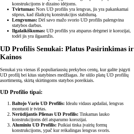
konstrukcijoms ir dizaino idėjoms.
Tvirtumas:
Nors UD profilis yra lengvas, jis yra pakankamai
stiprus, kad išlaikytų konstrukcijos stabilumą.
Lengvumas:
Dėl savo mažo svorio UD profilis palengvina
statybos darbus.
Ilgalaikiškumas:
UD profilis yra atsparus drėgmei ir korozijai,
todėl jis yra ilgaamžis.
UD Profilis Senukai: Platus Pasirinkimas ir
Kainos
Senukai yra vienas iš populiariausių prekybos centų, kur galite įsigyti
UD profilį bei kitas statybines medžiagas. Jie siūlo platų UD profilių
asortimentą, skirtą skirtingoms statybos poreikiais.
UD Profilio tipai:
Baltojo Vario UD Profilis:
Idealu vidaus apdailai, lengvas
montuoti ir tvirtas.
Nerūdijantis Plienas UD Profilis:
Tinkamas lauko
konstrukcijoms dėl atsparumo korozijai.
Aluminiu UD Profilis:
Puikiai tinka įvairių formų
konstrukcijoms, ypač kur reikalingas lengvas svoris.