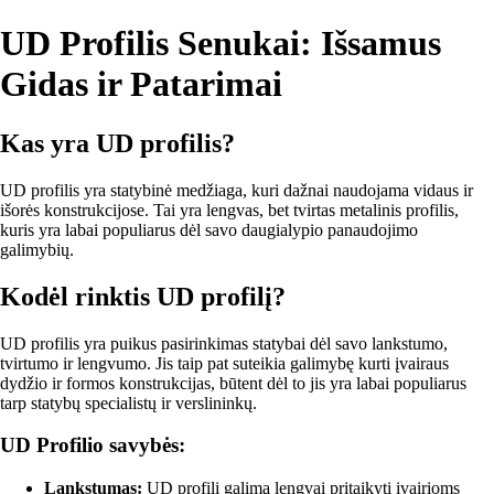
UD Profilis Senukai: Išsamus
Gidas ir Patarimai
Kas yra UD profilis?
UD profilis yra statybinė medžiaga, kuri dažnai naudojama vidaus ir
išorės konstrukcijose. Tai yra lengvas, bet tvirtas metalinis profilis,
kuris yra labai populiarus dėl savo daugialypio panaudojimo
galimybių.
Kodėl rinktis UD profilį?
UD profilis yra puikus pasirinkimas statybai dėl savo lankstumo,
tvirtumo ir lengvumo. Jis taip pat suteikia galimybę kurti įvairaus
dydžio ir formos konstrukcijas, būtent dėl to jis yra labai populiarus
tarp statybų specialistų ir verslininkų.
UD Profilio savybės:
Lankstumas:
UD profilį galima lengvai pritaikyti įvairioms