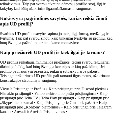
reikalavimus. Taip pat svarbu atkreipti dėmesį į profilio storį, ilgį ir
kokybę, kad būtų užtikrintas ilgaamžiškumas ir saugumas.
Kokios yra pagrindinės savybės, kurias reikia žinoti
apie UD profilį?
Svarbios UD profilio savybės apima jo storį, ilgį, formą, medžiagą ir
tvirtumą. Taip pat svarbu žinoti, kaip tinkamai tvarkytis su profiliu, kad
būtų išvengta pažeidimų ar netinkamo montavimo.
Kaip priežiūrėti UD profilį ir kiek ilgai jis tarnaus?
UD profilis reikalauja minimalios priežiūros, tačiau svarbu reguliariai
tikrinti jo būklę, kad būtų išvengta korozijos ar kitų pažeidimų. Jei
profilio paviršius yra pažeistas, reikia jį sutvarkyti arba pakeisti.
Teisingai prižiūrimas UD profilis gali tarnauti ilgus metus, užtikrinant
konstrukcijos stabilumą ir saugumą.
Vivus.lt Prisijungti ir Profilis
•
Kaip prisijungti prie Discord pletkai
•
Filmai.in prisijungti
•
Yahoo elektroninio pašto prisijungimas
•
Kaip
prisijungti prie Telia TV | Telia Play prisijungti
•
Kaip prisijungti prie
„Skype“ nemokamai
•
Kaip Prisijungti prie Gmail el. pašto?
•
Kaip
prisijungti prie „Kontora“ platformos?
•
Kaip prisijungti prie Telegram
kanalo
•
Apva.lt ir Apvis.lt Prisijungimas
•