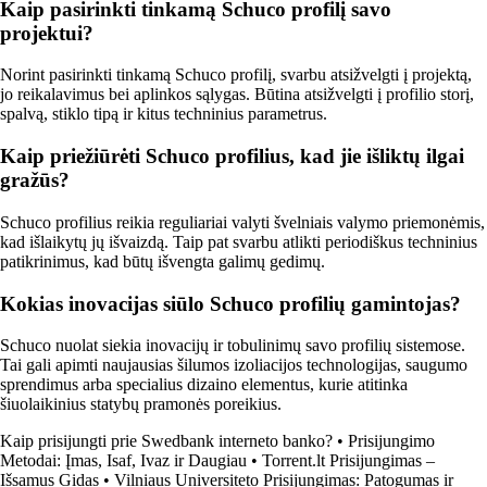
Kaip pasirinkti tinkamą Schuco profilį savo
projektui?
Norint pasirinkti tinkamą Schuco profilį, svarbu atsižvelgti į projektą,
jo reikalavimus bei aplinkos sąlygas. Būtina atsižvelgti į profilio storį,
spalvą, stiklo tipą ir kitus techninius parametrus.
Kaip priežiūrėti Schuco profilius, kad jie išliktų ilgai
gražūs?
Schuco profilius reikia reguliariai valyti švelniais valymo priemonėmis,
kad išlaikytų jų išvaizdą. Taip pat svarbu atlikti periodiškus techninius
patikrinimus, kad būtų išvengta galimų gedimų.
Kokias inovacijas siūlo Schuco profilių gamintojas?
Schuco nuolat siekia inovacijų ir tobulinimų savo profilių sistemose.
Tai gali apimti naujausias šilumos izoliacijos technologijas, saugumo
sprendimus arba specialius dizaino elementus, kurie atitinka
šiuolaikinius statybų pramonės poreikius.
Kaip prisijungti prie Swedbank interneto banko?
•
Prisijungimo
Metodai: Įmas, Isaf, Ivaz ir Daugiau
•
Torrent.lt Prisijungimas –
Išsamus Gidas
•
Vilniaus Universiteto Prisijungimas: Patogumas ir