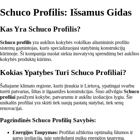
Schuco Profilis: Išsamus Gidas
Kas Yra Schuco Profilis?
Schuco profilis
yra aukštos kokybės vokiškas aliumininis profilio
sistemų gamintojas, kuris specializuojasi statybinių konstrukcijų
kūrimoje. Ši kompanija nuolat siekia inovatyvių sprendimų bei aukštos
kokybės produktų kūrimo.
Kokias Ypatybes Turi Schuco Profiliai?
Šaltajame klimato regione, kuris įtraukia ir Lietuvą, ypatingai svarbu
turėti patvarias, šiltas ir ilgaamžes konstrukcijas. Šiuo atžvilgiu
Schuco
profilai
pasižymi kokybe, patvarumu ir aukštu izoliacijos lygiu. Šie
unikalūs profiliai yra skirti tiek naujų pastatų statybai, tiek senų
renovacijai.
Pagrindinės Schuco Profilių Savybės:
Energijos Taupymas:
Profiliai užtikrina optimalią šilumos ir
garso izoliaciją, taip suteikdami puikų energijos taupymą.