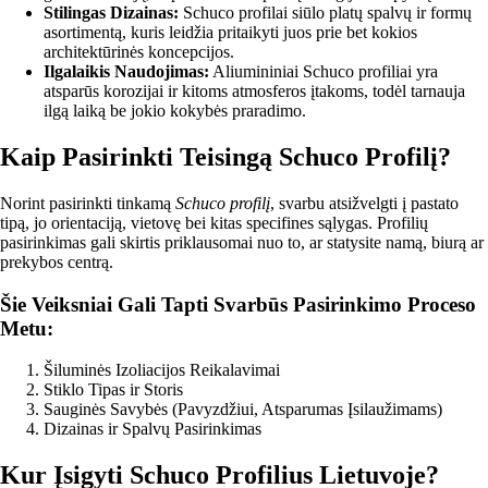
Stilingas Dizainas:
Schuco profilai siūlo platų spalvų ir formų
asortimentą, kuris leidžia pritaikyti juos prie bet kokios
architektūrinės koncepcijos.
Ilgalaikis Naudojimas:
Aliumininiai Schuco profiliai yra
atsparūs korozijai ir kitoms atmosferos įtakoms, todėl tarnauja
ilgą laiką be jokio kokybės praradimo.
Kaip Pasirinkti Teisingą Schuco Profilį?
Norint pasirinkti tinkamą
Schuco profilį
, svarbu atsižvelgti į pastato
tipą, jo orientaciją, vietovę bei kitas specifines sąlygas. Profilių
pasirinkimas gali skirtis priklausomai nuo to, ar statysite namą, biurą ar
prekybos centrą.
Šie Veiksniai Gali Tapti Svarbūs Pasirinkimo Proceso
Metu:
Šiluminės Izoliacijos Reikalavimai
Stiklo Tipas ir Storis
Sauginės Savybės (Pavyzdžiui, Atsparumas Įsilaužimams)
Dizainas ir Spalvų Pasirinkimas
Kur Įsigyti Schuco Profilius Lietuvoje?