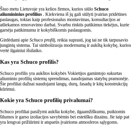
Šiuo metu Lietuvoje yra kelios firmos, kurios siūlo
Schuco
aliumininius profilius
. Kiekviena iš jų gali siūlyti įvairias pridėtines
paslaugas, tokias kaip profesionalus montavimas, konsultacijos ar
atliekamos renovavimo darbai. Svarbu rinktis patikimus tiekėjus, kurie
garsėja patikimumu ir kokybiškomis paslaugomis.
Girdėdami apie
Schuco profilį
, reikia suprasti, jog tai ne tik tarpusavio
junginių sistema. Tai simbolizuoja modernumą ir aukštą kokybę, kurios
vertė ilgainiui išsilaiko.
Kas yra Schuco profilis?
Schuco profilis yra aukštos kokybės Vokietijos gamintojo sukurtas
aliuminio profilių sistemų sprendimas, naudojamas statybų pramonėje.
Šie profiliai dažnai naudojami langų, durų, fasadų ir kitų konstrukcijų
kūrimui.
Kokie yra Schuco profilių privalumai?
Schuco profiliai pasižymi aukšta kokybe, ilgaamžiškumu, puikiomis
šilumos ir garso izoliacijos savybėmis bei estetišku dizainu. Jie taip pat
yra lengvai prižiūrimi ir atsparūs įvairioms atmosferos sąlygoms.