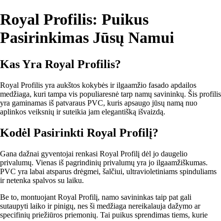
Royal Profilis: Puikus
Pasirinkimas Jūsų Namui
Kas Yra Royal Profilis?
Royal Profilis yra aukštos kokybės ir ilgaamžio fasado apdailos
medžiaga, kuri tampa vis populiaresnė tarp namų savininkų. Šis profilis
yra gaminamas iš patvaraus PVC, kuris apsaugo jūsų namą nuo
aplinkos veiksnių ir suteikia jam elegantišką išvaizdą.
Kodėl Pasirinkti Royal Profilį?
Gana dažnai gyventojai renkasi Royal Profilį dėl jo daugelio
privalumų. Vienas iš pagrindinių privalumų yra jo ilgaamžiškumas.
PVC yra labai atsparus drėgmei, šalčiui, ultravioletiniams spinduliams
ir netenka spalvos su laiku.
Be to, montuojant Royal Profilį, namo savininkas taip pat gali
sutaupyti laiko ir pinigų, nes ši medžiaga nereikalauja dažymo ar
specifinių priežiūros priemonių. Tai puikus sprendimas tiems, kurie