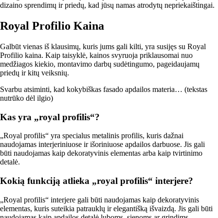
dizaino sprendimų ir priedų, kad jūsų namas atrodytų nepriekaištingai.
Royal Profilio Kaina
Galbūt vienas iš klausimų, kuris jums gali kilti, yra susijęs su Royal
Profilio kaina. Kaip taisyklė, kainos svyruoja priklausomai nuo
medžiagos kiekio, montavimo darbų sudėtingumo, pageidaujamų
priedų ir kitų veiksnių.
Svarbu atsiminti, kad kokybiškas fasado apdailos materia… (tekstas
nutrūko dėl ilgio)
Kas yra „royal profilis“?
„Royal profilis“ yra specialus metalinis profilis, kuris dažnai
naudojamas interjeriniuose ir išoriniuose apdailos darbuose. Jis gali
būti naudojamas kaip dekoratyvinis elementas arba kaip tvirtinimo
detalė.
Kokią funkciją atlieka „royal profilis“ interjere?
„Royal profilis“ interjere gali būti naudojamas kaip dekoratyvinis
elementas, kuris suteikia patrauklų ir elegantišką išvaizdą. Jis gali būti
naudojamas kaip apdailos detalė luboms, sienoms ar grindims.