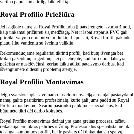
vertina paprastumą ir ilgalaikį efektą.
Royal Profilio Priežiūra
Jei įsigijote namą su Royal Profiliu arba jį pats įrengėte, svarbu žinoti,
kaip tinkamai prižiūrėti šią medžiagą. Net ir labai atsparus PVC gali
prireikti valymo nuo purvo ar dulkių. Paprastai, Royal Profilį pakanka
plauti šiltu vandeniu su švelniu valikliu.
Rekomenduojama reguliariai tikrinti profilį, kad būtų išvengta bet
kokių pažeidimų ar gedimų. Jei pastebėjote, kad kuri nors dalis yra
pažeista ar nusidėvėjusi, geriau laiku atlikti pataisymo darbus, kad
išvengtumėte didesnių problemų ateityje.
Royal Profilio Montavimas
Jeigu svarstote apie savo namo fasado renovaciją ar naujai pastatydami
namą, galite pasitikrinti profesionalų, kurie gali jums padėti su Royal
Profilio montavimu. Svarbu pasirinkti patikimus specialistus, kad
būtumėte tikri dėl darbo kokybės.
Royal Profilio montavimas dažnai yra gana greitas procesas, tačiau
reikalauja tam tikros patirties ir žinių. Profesionalūs specialistai ne tik
teisingai sumontuos profilį, bet ir pasitars dėl tinkamiausių spalvų,