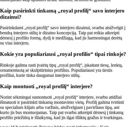
Kaip pasirinkti tinkamą „royal profilį“ savo interjero
dizainui?
Pasirinkdami „royal profilį“ savo interjero dizainui, svarbu atsižvelgti į
bendrą interjero stilių ir dizaino koncepciją. Taip pat reikia atkreipti
dėmesį į profilio formą, dydį ir medžiagą, kad jis harmoningai derėtų
su visu interjeru.
Kokie yra populiariausi „royal profilio“ tipai rinkoje?
Rinkoje galima rasti įvairių tipų „royal profilį“, įskaitant tiesų, lenktą,
ornamentuotą ar skulptūrinius profilius. Populiariausi yra tiesūs
profiliai, kurie tinka daugumai interjero stilių.
Kaip montuoti „royal profilį“ interjere?
Norint sėkmingai sumontuoti „royal profilį“ interjere, svarbu atidžiai
išmatuoti ir pasirinkti tinkamą montavimo vietą. Profilį galima tvirtinti
su specialiais klijais arba varžtais, atsižvelgiant į paviršiaus tipą, ant
kurio jis bus montuojamas. Taip pat svarbu atkreipti dėmesį į tinkamą
profilio priežiūrą ir išlaikymą, kad jis ilgai išliktų gražus ir tvarkingas.