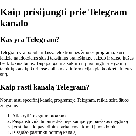
Kaip prisijungti prie Telegram
kanalo
Kas yra Telegram?
Telegram yra populiari laisva elektroninės žinutės programa, kuri
leidžia naudotojams siųsti tekstinius pranešimus, vaizdo ir garso įrašus
bei kitokius failus. Taip pat galima sukurti ir prisijungti prie įvairių
teminių kanalų, kuriuose dalinamasi informacija apie konkretų interesų
sritį.
Kaip rasti kanalą Telegram?
Norint rasti specifinį kanalą programoje Telegram, reikia sekti šiuos
žingsnius:
Atidaryti Telegram programą
Paspausti viršutiniame dešinėje kampelyje paieškos mygtuką
Įvesti kanalo pavadinimą arba temą, kuriai jums domina
Iš sąrašo pasirinkti norimą kanalą