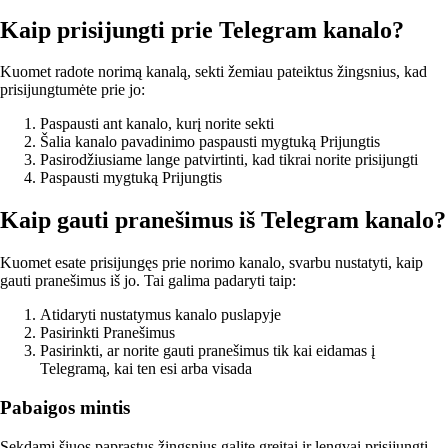
Kaip prisijungti prie Telegram kanalo?
Kuomet radote norimą kanalą, sekti žemiau pateiktus žingsnius, kad
prisijungtumėte prie jo:
Paspausti ant kanalo, kurį norite sekti
Šalia kanalo pavadinimo paspausti mygtuką Prijungtis
Pasirodžiusiame lange patvirtinti, kad tikrai norite prisijungti
Paspausti mygtuką Prijungtis
Kaip gauti pranešimus iš Telegram kanalo?
Kuomet esate prisijungęs prie norimo kanalo, svarbu nustatyti, kaip
gauti pranešimus iš jo. Tai galima padaryti taip:
Atidaryti nustatymus kanalo puslapyje
Pasirinkti Pranešimus
Pasirinkti, ar norite gauti pranešimus tik kai eidamas į
Telegramą, kai ten esi arba visada
Pabaigos mintis
Sekdami šiuos paprastus žingsnius galite greitai ir lengvai prisijungti