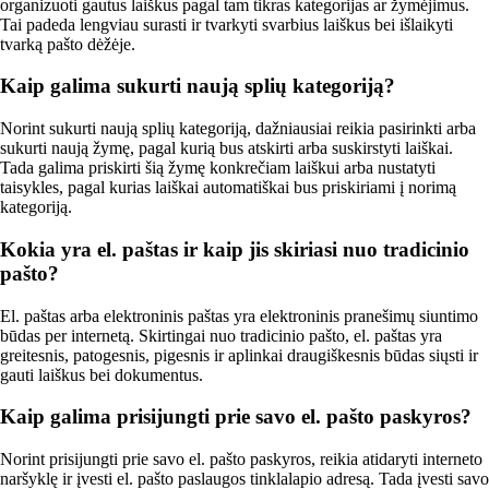
organizuoti gautus laiškus pagal tam tikras kategorijas ar žymėjimus.
Tai padeda lengviau surasti ir tvarkyti svarbius laiškus bei išlaikyti
tvarką pašto dėžėje.
Kaip galima sukurti naują splių kategoriją?
Norint sukurti naują splių kategoriją, dažniausiai reikia pasirinkti arba
sukurti naują žymę, pagal kurią bus atskirti arba suskirstyti laiškai.
Tada galima priskirti šią žymę konkrečiam laiškui arba nustatyti
taisykles, pagal kurias laiškai automatiškai bus priskiriami į norimą
kategoriją.
Kokia yra el. paštas ir kaip jis skiriasi nuo tradicinio
pašto?
El. paštas arba elektroninis paštas yra elektroninis pranešimų siuntimo
būdas per internetą. Skirtingai nuo tradicinio pašto, el. paštas yra
greitesnis, patogesnis, pigesnis ir aplinkai draugiškesnis būdas siųsti ir
gauti laiškus bei dokumentus.
Kaip galima prisijungti prie savo el. pašto paskyros?
Norint prisijungti prie savo el. pašto paskyros, reikia atidaryti interneto
naršyklę ir įvesti el. pašto paslaugos tinklalapio adresą. Tada įvesti savo