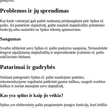
paskyros.
Problemos ir jų sprendimas
Kai kurie vartotojai gali patirti sunkumų prisijungdami prie Splius el.
pašto. Jei pamiršote slaptažodį, galite naudoti slaptažodžio priminimo
funkciją arba susisiekti su Splius klientų aptarnavimu.
Saugumas
Svarbu užtikrinti savo Splius el. pašto paskyros saugumą. Nenaudokite
lengvai atpažįstamų slaptažodžių ir nepersiduokite įvairiems el. pašto
sukčiavimo būdams.
Patarimai ir gudrybės
Siekiant patogesnės Splius el. pašto naudojimo patirties,
rekomenduojame reguliariai patikrinti gautus laiškus, saugoti svarbius
laiškus ir nuolat atnaujinti savo slaptažodį.
Kas yra splius ir kaip jis veikia?
Splius yra elektroninio pašto programinės įrangos funkcija, kuri leidžia