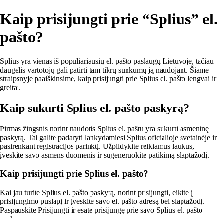
Kaip prisijungti prie “Splius” el.
pašto?
Splius yra vienas iš populiariausių el. pašto paslaugų Lietuvoje, tačiau
daugelis vartotojų gali patirti tam tikrų sunkumų ją naudojant. Šiame
straipsnyje paaiškinsime, kaip prisijungti prie Splius el. pašto lengvai ir
greitai.
Kaip sukurti Splius el. pašto paskyrą?
Pirmas žingsnis norint naudotis Splius el. paštu yra sukurti asmeninę
paskyrą. Tai galite padaryti lankydamiesi Splius oficialioje svetainėje ir
pasirenkant registracijos parinktį. Užpildykite reikiamus laukus,
įveskite savo asmens duomenis ir sugeneruokite patikimą slaptažodį.
Kaip prisijungti prie Splius el. pašto?
Kai jau turite Splius el. pašto paskyrą, norint prisijungti, eikite į
prisijungimo puslapį ir įveskite savo el. pašto adresą bei slaptažodį.
Paspauskite Prisijungti ir esate prisijungę prie savo Splius el. pašto