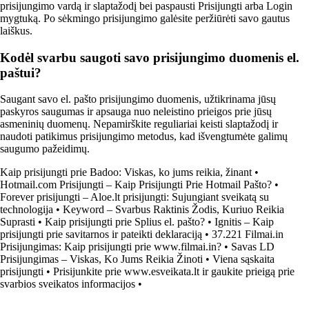
prisijungimo vardą ir slaptažodį bei paspausti Prisijungti arba Login
mygtuką. Po sėkmingo prisijungimo galėsite peržiūrėti savo gautus
laiškus.
Kodėl svarbu saugoti savo prisijungimo duomenis el.
paštui?
Saugant savo el. pašto prisijungimo duomenis, užtikrinama jūsų
paskyros saugumas ir apsauga nuo neleistino prieigos prie jūsų
asmeninių duomenų. Nepamirškite reguliariai keisti slaptažodį ir
naudoti patikimus prisijungimo metodus, kad išvengtumėte galimų
saugumo pažeidimų.
Kaip prisijungti prie Badoo: Viskas, ko jums reikia, žinant
•
Hotmail.com Prisijungti – Kaip Prisijungti Prie Hotmail Pašto?
•
Forever prisijungti – Aloe.lt prisijungti: Sujungiant sveikatą su
technologija
•
Keyword – Svarbus Raktinis Žodis, Kuriuo Reikia
Suprasti
•
Kaip prisijungti prie Splius el. pašto?
•
Ignitis – Kaip
prisijungti prie savitarnos ir pateikti deklaraciją
•
37.221 Filmai.in
Prisijungimas: Kaip prisijungti prie www.filmai.in?
•
Savas LD
Prisijungimas – Viskas, Ko Jums Reikia Žinoti
•
Viena sąskaita
prisijungti
•
Prisijunkite prie www.esveikata.lt ir gaukite prieigą prie
svarbios sveikatos informacijos
•