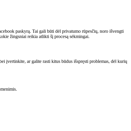
Facebook paskyrą. Tai gali būti dėl privatumo rūpesčių, noro išvengti
kie žingsniai reikia atlikti šį procesą sėkmingai.
 įvertinkite, ar galite rasti kitus būdus išspręsti problemas, dėl kurių
omenimis.