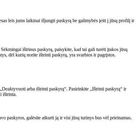
s leis jums laikinai išjungti paskyrą be galimybės įeiti į jūsų profilį ir
Sėkmingai ištrinus paskyrą, paisykite, kad tai gali turėti įtakos jūsų
s, dėl kurių norite ištrinti paskyrą, yra svarbios ir pagrįstos.
Deaktyvuoti arba ištrinti paskyrą“. Pasirinkite „Ištrinti paskyrą“ ir
 ištrinta.
avo paskyros, galėsite atkurti ją ir visi jūsų turinys bus vėl prieinamas.