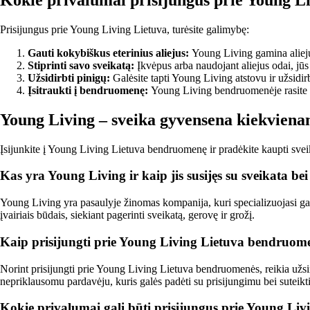
Prisijungus prie Young Living Lietuva, turėsite galimybę:
Gauti kokybiškus eterinius aliejus:
Young Living gamina alieju
Stiprinti savo sveikatą:
Įkvėpus arba naudojant aliejus odai, jūs 
Užsidirbti pinigų:
Galėsite tapti Young Living atstovu ir užsid
Įsitraukti į bendruomenę:
Young Living bendruomenėje rasite pa
Young Living – sveika gyvensena kiekviena
Įsijunkite į Young Living Lietuva bendruomenę ir pradėkite kaupti sveik
Kas yra Young Living ir kaip jis susijęs su sveikata bei
Young Living yra pasaulyje žinomas kompanija, kuri specializuojasi gamin
įvairiais būdais, siekiant pagerinti sveikatą, gerovę ir grožį.
Kaip prisijungti prie Young Living Lietuva bendruom
Norint prisijungti prie Young Living Lietuva bendruomenės, reikia užsir
nepriklausomu pardavėju, kuris galės padėti su prisijungimu bei suteikt
Kokie privalumai gali būti prisijungus prie Young L