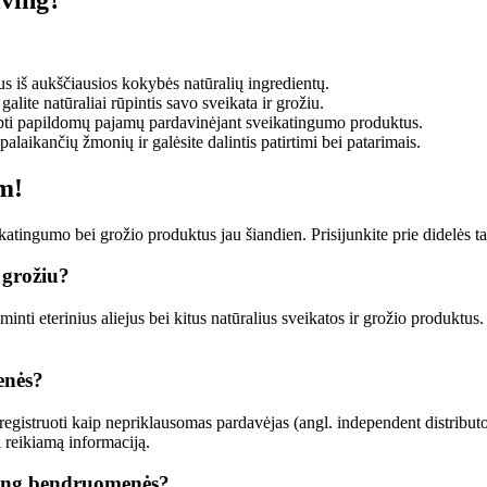
s iš aukščiausios kokybės natūralių ingredientų.
galite natūraliai rūpintis savo sveikata ir grožiu.
irbti papildomų pajamų pardavinėjant sveikatingumo produktus.
laikančių žmonių ir galėsite dalintis patirtimi bei patarimais.
m!
atingumo bei grožio produktus jau šiandien. Prisijunkite prie didelės ta
 grožiu?
ti eterinius aliejus bei kitus natūralius sveikatos ir grožio produktus.
enės?
egistruoti kaip nepriklausomas pardavėjas (angl. independent distributor
i reikiamą informaciją.
iving bendruomenės?