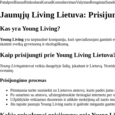
Patalpos
Biuras
Rinkodara
Kursai
Konsultavimas
Valymas
Renginiai
Sandė
Jaunųjų Living Lietuva: Prisiju
Kas yra Young Living?
Young Living
yra tarptautinė kompanija, kuri specializuojasi gaminti et
skatinti sveiką gyvenseną ir ekologiškumą.
Kaip prisijungti prie Young Living Lietuva
Young Living
atstovai veikia daugelyje šalių, įskaitant ir Lietuvą. Norėd
svetainę.
Prisijungimo procesas
Pirmiausia turite susisiekti su Lietuvos atstovu, kuris padės jums 
Po sutarimo su atstovu, užsiregistruokite tiesiogiai internetu per 
Užpildykite reikiamus duomenis ir atlikite mokėjimą už nario moke
Jūs tapsite jaunuju Young Living nariu ir galėsite mėgautis gam
Kokie privalumai prisijungus prie Young L