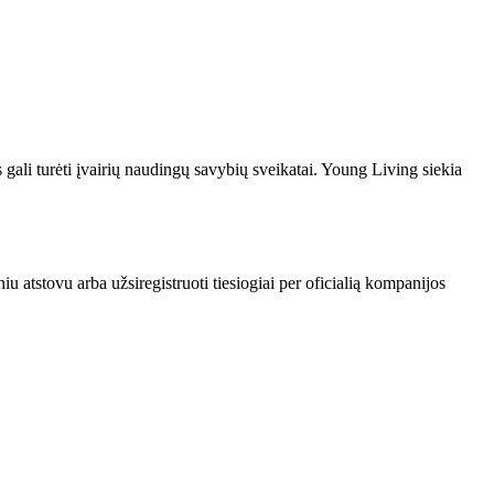
s gali turėti įvairių naudingų savybių sveikatai. Young Living siekia
niu atstovu arba užsiregistruoti tiesiogiai per oficialią kompanijos