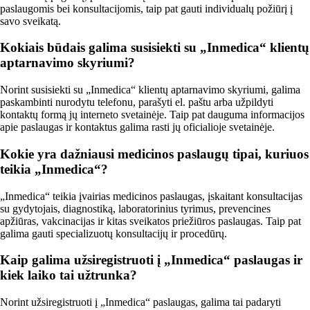
paslaugomis bei konsultacijomis, taip pat gauti individualų požiūrį į
savo sveikatą.
Kokiais būdais galima susisiekti su „Inmedica“ klientų
aptarnavimo skyriumi?
Norint susisiekti su „Inmedica“ klientų aptarnavimo skyriumi, galima
paskambinti nurodytu telefonu, parašyti el. paštu arba užpildyti
kontaktų formą jų interneto svetainėje. Taip pat dauguma informacijos
apie paslaugas ir kontaktus galima rasti jų oficialioje svetainėje.
Kokie yra dažniausi medicinos paslaugų tipai, kuriuos
teikia „Inmedica“?
„Inmedica“ teikia įvairias medicinos paslaugas, įskaitant konsultacijas
su gydytojais, diagnostiką, laboratorinius tyrimus, prevencines
apžiūras, vakcinacijas ir kitas sveikatos priežiūros paslaugas. Taip pat
galima gauti specializuotų konsultacijų ir procedūrų.
Kaip galima užsiregistruoti į „Inmedica“ paslaugas ir
kiek laiko tai užtrunka?
Norint užsiregistruoti į „Inmedica“ paslaugas, galima tai padaryti