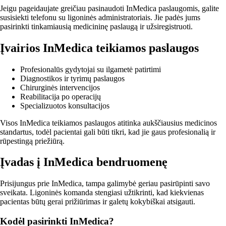
Jeigu pageidaujate greičiau pasinaudoti InMedica paslaugomis, galite
susisiekti telefonu su ligoninės administratoriais. Jie padės jums
pasirinkti tinkamiausią medicininę paslaugą ir užsiregistruoti.
Įvairios InMedica teikiamos paslaugos
Profesionalūs gydytojai su ilgametė patirtimi
Diagnostikos ir tyrimų paslaugos
Chirurginės intervencijos
Reabilitacija po operacijų
Specializuotos konsultacijos
Visos InMedica teikiamos paslaugos atitinka aukščiausius medicinos
standartus, todėl pacientai gali būti tikri, kad jie gaus profesionalią ir
rūpestingą priežiūrą.
Įvadas į InMedica bendruomenę
Prisijungus prie InMedica, tampa galimybė geriau pasirūpinti savo
sveikata. Ligoninės komanda stengiasi užtikrinti, kad kiekvienas
pacientas būtų gerai prižiūrimas ir galetų kokybiškai atsigauti.
Kodėl pasirinkti InMedica?