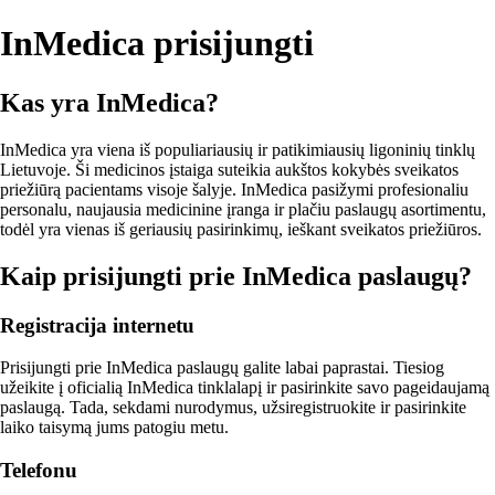
InMedica prisijungti
Kas yra InMedica?
InMedica yra viena iš populiariausių ir patikimiausių ligoninių tinklų
Lietuvoje. Ši medicinos įstaiga suteikia aukštos kokybės sveikatos
priežiūrą pacientams visoje šalyje. InMedica pasižymi profesionaliu
personalu, naujausia medicinine įranga ir plačiu paslaugų asortimentu,
todėl yra vienas iš geriausių pasirinkimų, ieškant sveikatos priežiūros.
Kaip prisijungti prie InMedica paslaugų?
Registracija internetu
Prisijungti prie InMedica paslaugų galite labai paprastai. Tiesiog
užeikite į oficialią InMedica tinklalapį ir pasirinkite savo pageidaujamą
paslaugą. Tada, sekdami nurodymus, užsiregistruokite ir pasirinkite
laiko taisymą jums patogiu metu.
Telefonu