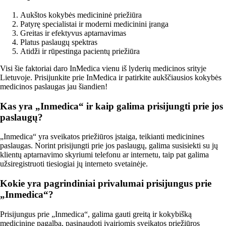
Aukštos kokybės medicininė priežiūra
Patyrę specialistai ir moderni medicinini įranga
Greitas ir efektyvus aptarnavimas
Platus paslaugų spektras
Atidži ir rūpestinga pacientų priežiūra
Visi šie faktoriai daro InMedica vienu iš lyderių medicinos srityje
Lietuvoje. Prisijunkite prie InMedica ir patirkite aukščiausios kokybės
medicinos paslaugas jau šiandien!
Kas yra „Inmedica“ ir kaip galima prisijungti prie jos
paslaugų?
„Inmedica“ yra sveikatos priežiūros įstaiga, teikianti medicinines
paslaugas. Norint prisijungti prie jos paslaugų, galima susisiekti su jų
klientų aptarnavimo skyriumi telefonu ar internetu, taip pat galima
užsiregistruoti tiesiogiai jų interneto svetainėje.
Kokie yra pagrindiniai privalumai prisijungus prie
„Inmedica“?
Prisijungus prie „Inmedica“, galima gauti greitą ir kokybišką
medicininę pagalbą, pasinaudoti įvairiomis sveikatos priežiūros