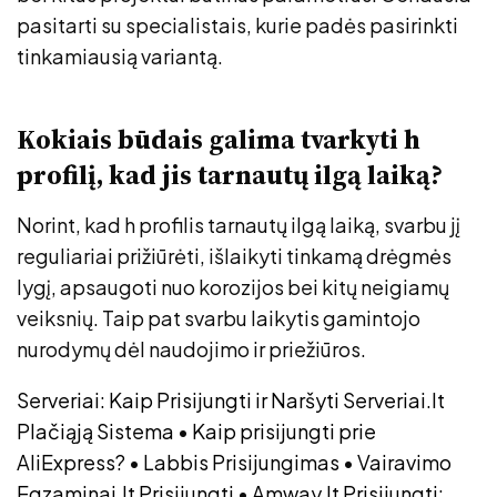
pasitarti su specialistais, kurie padės pasirinkti
tinkamiausią variantą.
Kokiais būdais galima tvarkyti h
profilį, kad jis tarnautų ilgą laiką?
Norint, kad h profilis tarnautų ilgą laiką, svarbu jį
reguliariai prižiūrėti, išlaikyti tinkamą drėgmės
lygį, apsaugoti nuo korozijos bei kitų neigiamų
veiksnių. Taip pat svarbu laikytis gamintojo
nurodymų dėl naudojimo ir priežiūros.
Serveriai: Kaip Prisijungti ir Naršyti Serveriai.lt
Plačiąją Sistema
•
Kaip prisijungti prie
AliExpress?
•
Labbis Prisijungimas
•
Vairavimo
Egzaminai.lt Prisijungti
•
Amway.lt Prisijungti: