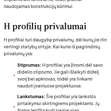
naudojamas konstrukcijų kūrimui.
H profilių privalumai
H profiliai turi daugybę privalumų, dėl kurių jie itin
vertingi statybų srityje. Kai kurie iš pagrindinių
privalumų yra:
Stiprumas:
H profiliai yra žinomi dėl savo
didelio stiprumo. Jie gali išlaikyti didelį
svorį bei apkrovas, todėl yra tinkami
naudoti įvairiuose projektuose.
Lankstumas:
Šie profiliai yra lankstūs
pritaikymui skirtingiems projektams. Jų
forma leidžia kurti įvairiausias