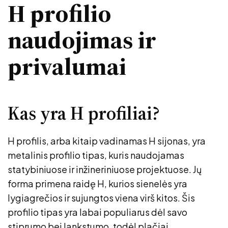
H profilio
naudojimas ir
privalumai
Kas yra H profiliai?
H profilis, arba kitaip vadinamas H sijonas, yra
metalinis profilio tipas, kuris naudojamas
statybiniuose ir inžineriniuose projektuose. Jų
forma primena raidę H, kurios sienelės yra
lygiagrečios ir sujungtos viena virš kitos. Šis
profilio tipas yra labai populiarus dėl savo
stiprumo bei lankstumo, todėl plačiai