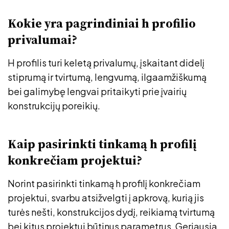
Kokie yra pagrindiniai h profilio
privalumai?
H profilis turi keletą privalumų, įskaitant didelį
stiprumą ir tvirtumą, lengvumą, ilgaamžiškumą
bei galimybę lengvai pritaikyti prie įvairių
konstrukcijų poreikių.
Kaip pasirinkti tinkamą h profilį
konkrečiam projektui?
Norint pasirinkti tinkamą h profilį konkrečiam
projektui, svarbu atsižvelgti į apkrovą, kurią jis
turės nešti, konstrukcijos dydį, reikiamą tvirtumą
bei kitus projektui būtinus parametrus. Geriausia