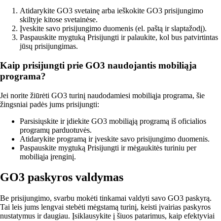
Atidarykite GO3 svetainę arba ieškokite GO3 prisijungimo
skiltyje kitose svetainėse.
Įveskite savo prisijungimo duomenis (el. paštą ir slaptažodį).
Paspauskite mygtuką Prisijungti ir palaukite, kol bus patvirtintas
jūsų prisijungimas.
Kaip prisijungti prie GO3 naudojantis mobiliąja
programa?
Jei norite žiūrėti GO3 turinį naudodamiesi mobiliąja programa, šie
žingsniai padės jums prisijungti:
Parsisiųskite ir įdiekite GO3 mobiliąją programą iš oficialios
programų parduotuvės.
Atidarykite programą ir įveskite savo prisijungimo duomenis.
Paspauskite mygtuką Prisijungti ir mėgaukitės turiniu per
mobiliąja įrenginį.
GO3 paskyros valdymas
Be prisijungimo, svarbu mokėti tinkamai valdyti savo GO3 paskyrą.
Tai leis jums lengvai stebėti mėgstamą turinį, keisti įvairias paskyros
nustatymus ir daugiau. Įsiklausykite į šiuos patarimus, kaip efektyviai