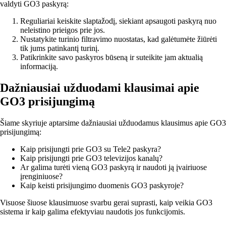
valdyti GO3 paskyrą:
Reguliariai keiskite slaptažodį, siekiant apsaugoti paskyrą nuo
neleistino prieigos prie jos.
Nustatykite turinio filtravimo nuostatas, kad galėtumėte žiūrėti
tik jums patinkantį turinį.
Patikrinkite savo paskyros būseną ir suteikite jam aktualią
informaciją.
Dažniausiai užduodami klausimai apie
GO3 prisijungimą
Šiame skyriuje aptarsime dažniausiai užduodamus klausimus apie GO3
prisijungimą:
Kaip prisijungti prie GO3 su Tele2 paskyra?
Kaip prisijungti prie GO3 televizijos kanalų?
Ar galima turėti vieną GO3 paskyrą ir naudoti ją įvairiuose
įrenginiuose?
Kaip keisti prisijungimo duomenis GO3 paskyroje?
Visuose šiuose klausimuose svarbu gerai suprasti, kaip veikia GO3
sistema ir kaip galima efektyviau naudotis jos funkcijomis.