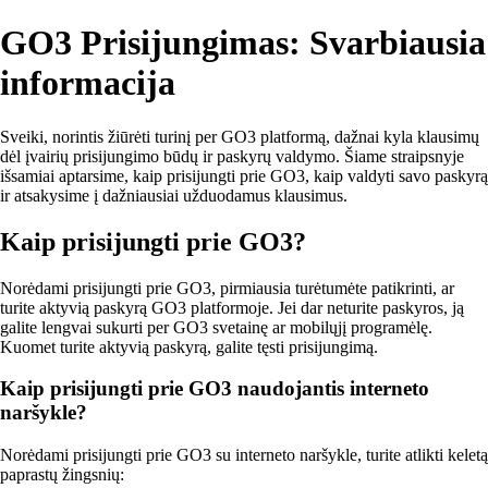
GO3 Prisijungimas: Svarbiausia
informacija
Sveiki, norintis žiūrėti turinį per GO3 platformą, dažnai kyla klausimų
dėl įvairių prisijungimo būdų ir paskyrų valdymo. Šiame straipsnyje
išsamiai aptarsime, kaip prisijungti prie GO3, kaip valdyti savo paskyrą
ir atsakysime į dažniausiai užduodamus klausimus.
Kaip prisijungti prie GO3?
Norėdami prisijungti prie GO3, pirmiausia turėtumėte patikrinti, ar
turite aktyvią paskyrą GO3 platformoje. Jei dar neturite paskyros, ją
galite lengvai sukurti per GO3 svetainę ar mobilųjį programėlę.
Kuomet turite aktyvią paskyrą, galite tęsti prisijungimą.
Kaip prisijungti prie GO3 naudojantis interneto
naršykle?
Norėdami prisijungti prie GO3 su interneto naršykle, turite atlikti keletą
paprastų žingsnių: