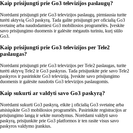
Kaip prisijungti prie Go3 televizijos paslaugų?
Norėdami prisijungti prie Go3 televizijos paslaugų, pirmiausia turite
turėti aktyvią Go3 paskyrą. Tada galite prisijungti per oficialią Go3
svetainę arba naudodamiesi Go3 mobiliosios programėlės. Įveskite
savo prisijungimo duomenis ir galėsite mėgautis turiniu, kurį siūlo
Go3.
Kaip prisijungti prie Go3 televizijos per Tele2
paslaugas?
Norėdami prisijungti prie Go3 televizijos per Tele2 paslaugas, turite
turėti aktyvų Tele2 ir Go3 paskyras. Tada prisijunkite prie savo Tele2
paskyros ir pasirinkite Go3 televiziją. Įveskite savo prisijungimo
duomenis ir galėsite naudotis Go3 televizijos paslaugomis.
Kaip sukurti ar valdyti savo Go3 paskyrą?
Norėdami sukurti Go3 paskyrą, eikite į oficialią Go3 svetainę arba
atsisiųskite Go3 mobiliosios programėlės. Pasirinkite registracijos ar
prisijungimo langą ir sekite nurodymus. Norėdami valdyti savo
paskyrą, prisijunkite prie Go3 platformos ir ten rasite visus savo
paskyros valdymo įrankius.