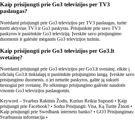
Kaip prisijungti prie Go3 televizijos per TV3
paslaugas?
Norėdami prisijungti prie Go3 televizijos per TV3 paslaugas, turite
turėti aktyvias TV3 ir Go3 paskyras. Prisijunkite prie savo TV3
paskyros ir pasirinkite Go3 televiziją. Įveskite savo prisijungimo
duomenis ir galėsite mėgautis Go3 televizijos turiniu.
Kaip prisijungti prie Go3 televizijos per Go3.lt
svetainę?
Norėdami prisijungti prie Go3 televizijos per Go3.lt svetainę, eikite į
oficialų Go3.lt tinklalapį ir pasirinkite prisijungimo langą. Įveskite savo
prisijungimo duomenis, o jei neturite paskyros, galite ją sukurti
tiesiogiai per svetainę. Po sėkmingo prisijungimo galėsite naudotis
visomis Go3 televizijos paslaugomis.
Keyword – Svarbus Raktinis Žodis, Kuriuo Reikia Suprasti
•
Kaip
prisijungti prie Facebook?
•
Sodra Prisijungti: Visa, Ką Turite Žinoti
•
Kaip prisijungti prie Swedbank interneto banko?
•
GO3 Prisijungimas:
Svarbiausia informacija
•