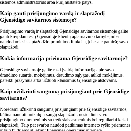
sistemos administratorius arba kurį nustatėte patys.
Kaip gauti prisijungimo vardą ir slaptažodį
Gjensidige savitarnos sistemoje?
Prisijungimo vardą ir slaptažodį Gjensidige savitarnos sistemoje galite
gauti kreipdamiesi į Gjensidige klientų aptarnavimo tarnybą arba
naudodamiesi slaptažodžio priminimo funkcija, jei esate pamiršę savo
slaptažodį.
Kokia informacija prieinama Gjensidige savitarnoje?
Gjensidige savitarnoje galite rasti įvairią informaciją apie savo
draudimo sutartis, mokėjimus, draudimo sąlygas, atlikti mokėjimus,
pateikti prašymus arba užduoti klausimus Gjensidige atstovams.
Kaip užtikrinti saugumą prisijungiant prie Gjensidige
savitarnos?
Norėdami užtikrinti saugumą prisijungiant prie Gjensidige savitarnos,
būtina naudoti unikalų ir saugų slaptažodį, nesidalinti savo
prisijungimo duomenimis su tretiesiais asmenimis bei reguliariai keisti
slaptažodį. Taip pat svarbu naudoti patikimas interneto ryšio priemones
ir būti budriems atliekant finansines operacijas internete.