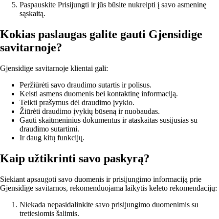
Paspauskite Prisijungti ir jūs būsite nukreipti į savo asmeninę
sąskaitą.
Kokias paslaugas galite gauti Gjensidige
savitarnoje?
Gjensidige savitarnoje klientai gali:
Peržiūrėti savo draudimo sutartis ir polisus.
Keisti asmens duomenis bei kontaktinę informaciją.
Teikti prašymus dėl draudimo įvykio.
Žiūrėti draudimo įvykių būseną ir nuobaudas.
Gauti skaitmeninius dokumentus ir ataskaitas susijusias su
draudimo sutartimi.
Ir daug kitų funkcijų.
Kaip užtikrinti savo paskyrą?
Siekiant apsaugoti savo duomenis ir prisijungimo informaciją prie
Gjensidige savitarnos, rekomenduojama laikytis keleto rekomendacijų:
Niekada nepasidalinkite savo prisijungimo duomenimis su
tretiesiomis šalimis.