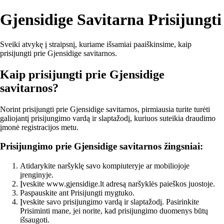
Gjensidige Savitarna Prisijungti
Sveiki atvykę į straipsnį, kuriame išsamiai paaiškinsime, kaip
prisijungti prie Gjensidige savitarnos.
Kaip prisijungti prie Gjensidige
savitarnos?
Norint prisijungti prie Gjensidige savitarnos, pirmiausia turite turėti
galiojantį prisijungimo vardą ir slaptažodį, kuriuos suteikia draudimo
įmonė registracijos metu.
Prisijungimo prie Gjensidige savitarnos žingsniai:
Atidarykite naršyklę savo kompiuteryje ar mobiliojoje
įrenginyje.
Įveskite www.gjensidige.lt adresą naršyklės paieškos juostoje.
Paspauskite ant Prisijungti mygtuko.
Įveskite savo prisijungimo vardą ir slaptažodį. Pasirinkite
Prisiminti mane, jei norite, kad prisijungimo duomenys būtų
išsaugoti.