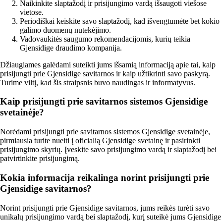
Naikinkite slaptažodį ir prisijungimo vardą išsaugoti viešose
vietose.
Periodiškai keiskite savo slaptažodį, kad išvengtumėte bet kokio
galimo duomenų nutekėjimo.
Vadovaukitės saugumo rekomendacijomis, kurių teikia
Gjensidige draudimo kompanija.
Džiaugiames galėdami suteikti jums išsamią informaciją apie tai, kaip
prisijungti prie Gjensidige savitarnos ir kaip užtikrinti savo paskyrą.
Turime viltį, kad šis straipsnis buvo naudingas ir informatyvus.
Kaip prisijungti prie savitarnos sistemos Gjensidige
svetainėje?
Norėdami prisijungti prie savitarnos sistemos Gjensidige svetainėje,
pirmiausia turite nueiti į oficialią Gjensidige svetainę ir pasirinkti
prisijungimo skyrių. Įveskite savo prisijungimo vardą ir slaptažodį bei
patvirtinkite prisijungimą.
Kokia informacija reikalinga norint prisijungti prie
Gjensidige savitarnos?
Norint prisijungti prie Gjensidige savitarnos, jums reikės turėti savo
unikalų prisijungimo vardą bei slaptažodį, kurį suteikė jums Gjensidige