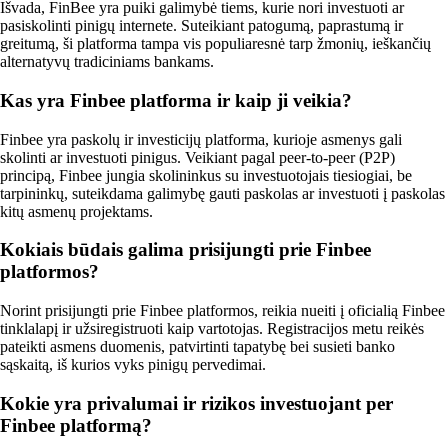
Išvada, FinBee yra puiki galimybė tiems, kurie nori investuoti ar
pasiskolinti pinigų internete. Suteikiant patogumą, paprastumą ir
greitumą, ši platforma tampa vis populiaresnė tarp žmonių, ieškančių
alternatyvų tradiciniams bankams.
Kas yra Finbee platforma ir kaip ji veikia?
Finbee yra paskolų ir investicijų platforma, kurioje asmenys gali
skolinti ar investuoti pinigus. Veikiant pagal peer-to-peer (P2P)
principą, Finbee jungia skolininkus su investuotojais tiesiogiai, be
tarpininkų, suteikdama galimybę gauti paskolas ar investuoti į paskolas
kitų asmenų projektams.
Kokiais būdais galima prisijungti prie Finbee
platformos?
Norint prisijungti prie Finbee platformos, reikia nueiti į oficialią Finbee
tinklalapį ir užsiregistruoti kaip vartotojas. Registracijos metu reikės
pateikti asmens duomenis, patvirtinti tapatybę bei susieti banko
sąskaitą, iš kurios vyks pinigų pervedimai.
Kokie yra privalumai ir rizikos investuojant per
Finbee platformą?