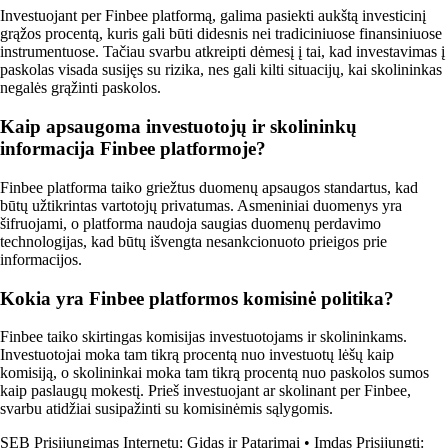
Investuojant per Finbee platformą, galima pasiekti aukštą investicinį
grąžos procentą, kuris gali būti didesnis nei tradiciniuose finansiniuose
instrumentuose. Tačiau svarbu atkreipti dėmesį į tai, kad investavimas į
paskolas visada susijęs su rizika, nes gali kilti situacijų, kai skolininkas
negalės grąžinti paskolos.
Kaip apsaugoma investuotojų ir skolininkų
informacija Finbee platformoje?
Finbee platforma taiko griežtus duomenų apsaugos standartus, kad
būtų užtikrintas vartotojų privatumas. Asmeniniai duomenys yra
šifruojami, o platforma naudoja saugias duomenų perdavimo
technologijas, kad būtų išvengta nesankcionuoto prieigos prie
informacijos.
Kokia yra Finbee platformos komisinė politika?
Finbee taiko skirtingas komisijas investuotojams ir skolininkams.
Investuotojai moka tam tikrą procentą nuo investuotų lėšų kaip
komisiją, o skolininkai moka tam tikrą procentą nuo paskolos sumos
kaip paslaugų mokestį. Prieš investuojant ar skolinant per Finbee,
svarbu atidžiai susipažinti su komisinėmis sąlygomis.
SEB Prisijungimas Internetu: Gidas ir Patarimai
•
Imdas Prisijungti: