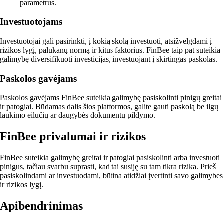
parametrus.
Investuotojams
Investuotojai gali pasirinkti, į kokią skolą investuoti, atsižvelgdami į
rizikos lygį, palūkanų normą ir kitus faktorius. FinBee taip pat suteikia
galimybę diversifikuoti investicijas, investuojant į skirtingas paskolas.
Paskolos gavėjams
Paskolos gavėjams FinBee suteikia galimybę pasiskolinti pinigų greitai
ir patogiai. Būdamas dalis šios platformos, galite gauti paskolą be ilgų
laukimo eilučių ar daugybės dokumentų pildymo.
FinBee privalumai ir rizikos
FinBee suteikia galimybę greitai ir patogiai pasiskolinti arba investuoti
pinigus, tačiau svarbu suprasti, kad tai susiję su tam tikra rizika. Prieš
pasiskolindami ar investuodami, būtina atidžiai įvertinti savo galimybes
ir rizikos lygį.
Apibendrinimas