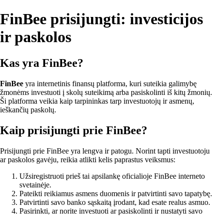
FinBee prisijungti: investicijos
ir paskolos
Kas yra FinBee?
FinBee
yra internetinis finansų platforma, kuri suteikia galimybę
žmonėms investuoti į skolų suteikimą arba pasiskolinti iš kitų žmonių.
Ši platforma veikia kaip tarpininkas tarp investuotojų ir asmenų,
ieškančių paskolų.
Kaip prisijungti prie FinBee?
Prisijungti prie FinBee yra lengva ir patogu. Norint tapti investuotoju
ar paskolos gavėju, reikia atlikti kelis paprastus veiksmus:
Užsiregistruoti prieš tai apsilankę oficialioje FinBee interneto
svetainėje.
Pateikti reikiamus asmens duomenis ir patvirtinti savo tapatybę.
Patvirtinti savo banko sąskaitą įrodant, kad esate realus asmuo.
Pasirinkti, ar norite investuoti ar pasiskolinti ir nustatyti savo