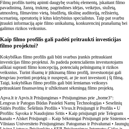
Filmų profilis turėtų apimti daugybę svarbių elementų, įskaitant filmo
pavadinimą, žanrą, trukmę, pagrindines idėjas, veikėjus, siužetą,
atmosferą, filmavimo vietą, biudžetą, tikslinę auditoriją, režisierių,
scenaristą, operatorių ir kitus kūrybinius specialistus. Taip pat svarbu
įtraukti informaciją apie filmo unikalumą, konkurencinį pranašumą bei
galimus rizikos veiksnius.
Kaip filmo profilis gali padėti pritraukti investicijas
filmo projektui?
Kokybiškas filmo profilis gali būti svarbus įrankis pritraukiant
investicijas filmo projektui. Jis padeda potencialiems investuotojams
aiškiai suprasti filmo koncepciją, potencialų pelningumą ir rizikos
veiksnius. Turint išsamų ir įtikinamą filmo profilį, investuotojai gali
lengviau įvertinti projektą ir nuspręsti, ar jie nori investuoti į šį filmą.
Taigi, kokybiškas filmo profilis gali būti lemiamas veiksnys
pritraukiant finansavimą ir užtikrinant sėkmingą filmo projektą.
Apva.lt ir Apvis.lt Prisijungimas
•
Prisijungimas prie „home3“:
Lengvas ir Patogus Būdas Pasiekti Namų Technologijas
•
Seselinių
Siūlės Profilis: Šešėlinis Profilis
•
Vivus.lt Prisijungti ir Profilis
•
U
Profilis: Sąvoka ir Naudojimo Sritis
•
Kaip prisijungti prie Telegram
kanalo
•
Alsket Prisijungti – Kaip Sėkmingai Prisijungti prie Sistemos
•
Vilniaus Universiteto Prisijungimas: Patogumas ir Privalumai
•
Jaunųjų
Living Lietuva: Prisijunkite
•
SEB Prisijungimas Internetu: Gidas ir