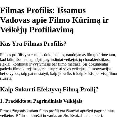
Filmas Profilis: Išsamus
Vadovas apie Filmo Kūrimą ir
Veikėjų Profiliavimą
Kas Yra Filmas Profilis?
Filmas profilis yra esminis dokumentas, naudojamas filmų kūrime tam,
kad būtų išsamiai aprašyti pagrindiniai veikėjai, jų charakteristikos,
siekiai, konfliktai ir vystymasis per filmo metražą. Šis dokumentas
padeda filmo kūrėjams geriau suprasti savo veikėjus, jų motyvacijas
bei savybes, taip pat nustatyti, kaip jie veiks ir kaip keisis per visą filmo
siužetą.
Kaip Sukurti Efektyvų Filmą Proilį?
1. Pradėkite su Pagrindiniais Veikėjais
Pirmas žingsnis kuriant filmo profilį yra išsamiai aprašyti pagrindinius
veikėjus. Būtina apibrėžti jų vardą, amžių, išvaizdą, charakterį,