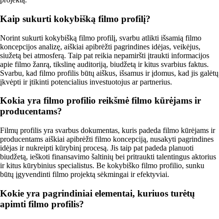
Kaip sukurti kokybišką filmo profilį?
Norint sukurti kokybišką filmo profilį, svarbu atlikti išsamią filmo
koncepcijos analizę, aiškiai apibrėžti pagrindines idėjas, veikėjus,
siužetą bei atmosferą. Taip pat reikia nepamiršti įtraukti informacijos
apie filmo žanrą, tikslinę auditoriją, biudžetą ir kitus svarbius faktus.
Svarbu, kad filmo profilis būtų aiškus, išsamus ir įdomus, kad jis galėtų
įkvėpti ir įtikinti potencialius investuotojus ar partnerius.
Kokia yra filmo profilio reikšmė filmo kūrėjams ir
producentams?
Filmų profilis yra svarbus dokumentas, kuris padeda filmo kūrėjams ir
producentams aiškiai apibrėžti filmo koncepciją, nusakyti pagrindines
idėjas ir nukreipti kūrybinį procesą. Jis taip pat padeda planuoti
biudžetą, ieškoti finansavimo šaltinių bei pritraukti talentingus aktorius
ir kitus kūrybinius specialistus. Be kokybiško filmo profilio, sunku
būtų įgyvendinti filmo projektą sėkmingai ir efektyviai.
Kokie yra pagrindiniai elementai, kuriuos turėtų
apimti filmo profilis?