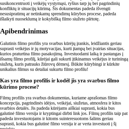
susikoncentruoti į veikėjų vystymąsi, ryšius tarp jų bei pagrindinių
konfliktų ir situacijų kūrimą. Šis dokumentas padeda išvengti
nesusipratimų ar netinkamų sprendimų kūrybos procese, padeda
išlaikyti nuoseklumą ir kokybišką filmo siužeto plėtotę.
Apibendrinimas
Galutinis filmo profilis yra svarbus kūrėjų įrankis, leidžiantis geriau
suprasti veikėjus ir jų motyvacijas, kurti įtampą bei įvairias situacijas,
kurios praturtina filmo pasakojimą. Investuodami laiką ir pastangas į
išsamų filmo profilį, kūrėjai gali sukurti įtikinamus veikėjus ir turiningą
siužetą, kuris patrauks žiūrovų dėmesį. Būkite kūrybingi ir kūrkite
unikalius filmus su detaliai sukurtu filmo profilu!
Kas yra filmo profilis ir kodėl jis yra svarbus filmo
kūrimo procese?
Filmų profilis yra svarbus dokumentas, kuriame aprašomas filmo
koncepcija, pagrindinės idėjos, veikėjai, siužetas, atmosfera ir kitos
svarbios detalės. Jis padeda kūrėjams aiškiai suprasti, kokia bus
galutinė filmo versija ir kryptingai dirbti link jos. Filmų profilis taip pat
padeda investuotojams ir kitoms suinteresuotoms šalims geriau
suprasti, kokia bus galutinė filmo versija ir ar verta investuoti į šį
projektą.